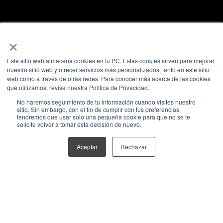
×
Este sitio web almacena cookies en tu PC. Estas cookies sirven para mejorar
ASOCIACIONES
nuestro sitio web y ofrecer servicios más personalizados, tanto en este sitio
web como a través de otras redes. Para conocer más acerca de las cookies
que utilizamos, revisa nuestra Política de Privacidad.
No haremos seguimiento de tu información cuando visites nuestro
sitio. Sin embargo, con el fin de cumplir con tus preferencias,
tendremos que usar solo una pequeña cookie para que no se te
solicite volver a tomar esta decisión de nuevo.
Aceptar
Rechazar
CONTENT CREATION
Políticas de Privacidad
@ 2026 All rights reserved. Powered by Cebra.