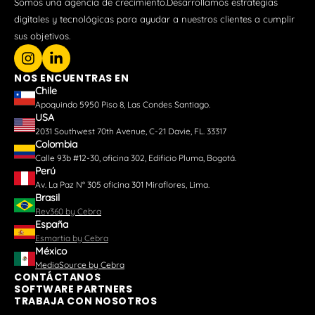
Somos una agencia de crecimiento.Desarrollamos estrategias
digitales y tecnológicas para ayudar a nuestros clientes a cumplir
sus objetivos.
NOS ENCUENTRAS EN
Chile
Apoquindo 5950 Piso 8, Las Condes Santiago.
USA
2031 Southwest 70th Avenue, C-21 Davie, FL. 33317
Colombia
Calle 93b #12-30, oficina 302, Edificio Pluma, Bogotá.
Perú
Av. La Paz N° 305 oficina 301 Miraflores, Lima.
Brasil
Rev360 by Cebra
España
Esmartia by Cebra
México
MediaSource by Cebra
CONTÁCTANOS
SOFTWARE PARTNERS
TRABAJA CON NOSOTROS