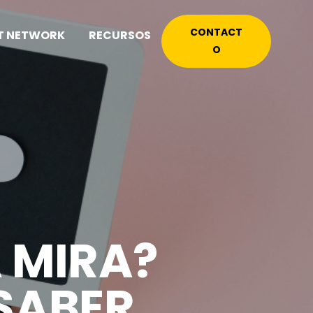
CONTACT
T NETWORK
RECURSOS
O
A MIRA?
 SABER