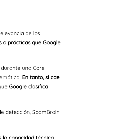
elevancia de los
os o prácticas que Google
ae durante una Core
temática.
En tanto, si cae
ue Google clasifica
de detección, SpamBrain
s la capacidad técnica