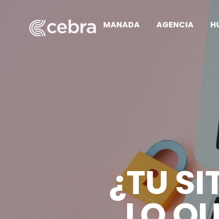
MANADA
AGENCIA
H
¿TU SI
LO QU