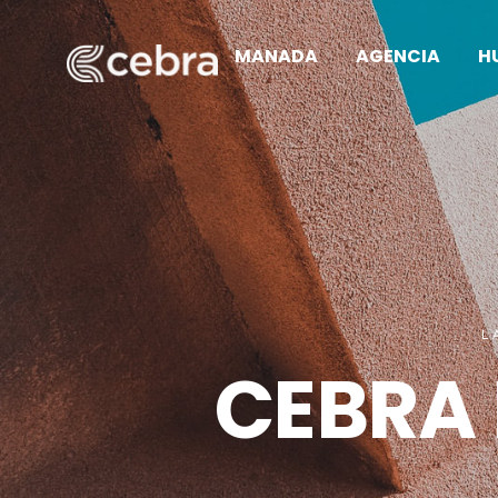
MANADA
AGENCIA
H
L
CEBRA 