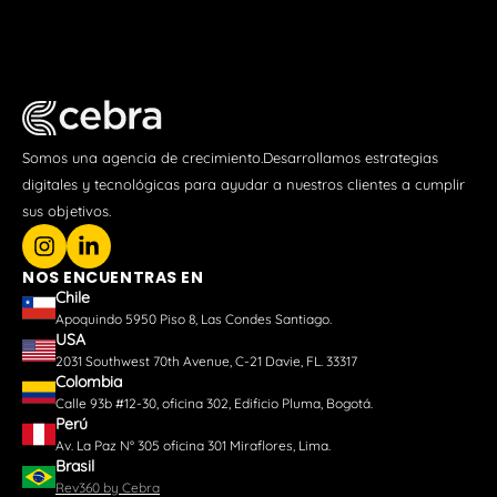
Somos una agencia de crecimiento.Desarrollamos estrategias
digitales y tecnológicas para ayudar a nuestros clientes a cumplir
sus objetivos.
NOS ENCUENTRAS EN
Chile
Apoquindo 5950 Piso 8, Las Condes Santiago.
USA
2031 Southwest 70th Avenue, C-21 Davie, FL. 33317
Colombia
Calle 93b #12-30, oficina 302, Edificio Pluma, Bogotá.
Perú
Av. La Paz N° 305 oficina 301 Miraflores, Lima.
Brasil
Rev360 by Cebra