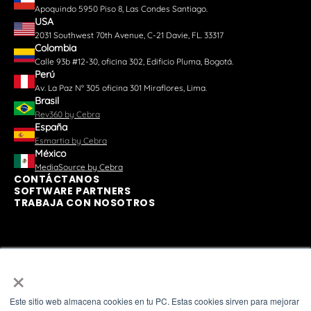
Apoquindo 5950 Piso 8, Las Condes Santiago.
USA
2031 Southwest 70th Avenue, C-21 Davie, FL. 33317
Colombia
Calle 93b #12-30, oficina 302, Edificio Pluma, Bogotá.
Perú
Av. La Paz N° 305 oficina 301 Miraflores, Lima.
Brasil
Rev360 by Cebra
España
Esmartia by Cebra
México
MediaSource by Cebra
CONTÁCTANOS
SOFTWARE PARTNERS
TRABAJA CON NOSOTROS
×
Este sitio web almacena cookies en tu PC. Estas cookies sirven para mejorar
ASOCIACIONES