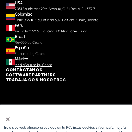
USA
2031 Southwest 70th Avenue, C-21 Davie, FL. 33317
Colombia
Calle 93b #12-30, oficina 302, Edificio Pluma, Bogotá.
Perú
Av. La Paz N° 305 oficina 301 Miraflores, Lima.
Brasil
Rev360 by Cebra
España
Esmartia by Cebra
México
MediaSource by Cebra
CONTÁCTANOS
SOFTWARE PARTNERS
TRABAJA CON NOSOTROS
×
Este sitio web almacena cookies en tu PC. Estas cookies sirven para mejorar
ASOCIACIONES
nuestro sitio web y ofrecer servicios más personalizados, tanto en este sitio