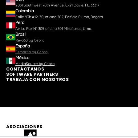
2031 Southwest 70th Avenue, C-21 Davie, FL. 33317
Colombia
Calle 93b #12-30, oficina 302, Edificio Pluma, Bogotá.
Perú
Av. La Paz N° 305 oficina 301 Miraflores, Lima.
Brasil
Rev360 by Cebra
España
Esmartia by Cebra
México
MediaSource by Cebra
CONTÁCTANOS
SOFTWARE PARTNERS
TRABAJA CON NOSOTROS
ASOCIACIONES