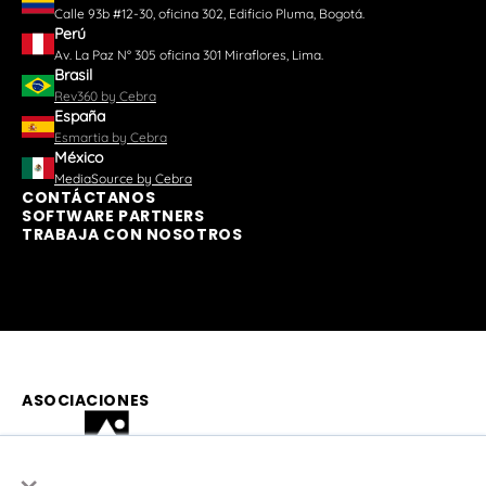
Calle 93b #12-30, oficina 302, Edificio Pluma, Bogotá.
Perú
Av. La Paz N° 305 oficina 301 Miraflores, Lima.
Brasil
Rev360 by Cebra
España
Esmartia by Cebra
México
MediaSource by Cebra
CONTÁCTANOS
SOFTWARE PARTNERS
TRABAJA CON NOSOTROS
ASOCIACIONES
×