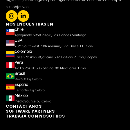
sus objetivos.
NOS ENCUENTRAS EN
Chile
Apoquindo 5950 Piso 8, Las Condes Santiago.
USA
2031 Southwest 70th Avenue, C-21 Davie, FL. 33317
Colombia
Calle 93b #12-30, oficina 302, Edificio Pluma, Bogotá.
Perú
Av. La Paz N° 305 oficina 301 Miraflores, Lima.
Brasil
Rev360 by Cebra
España
Esmartia by Cebra
México
MediaSource by Cebra
CONTÁCTANOS
SOFTWARE PARTNERS
TRABAJA CON NOSOTROS