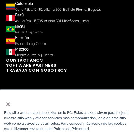
Colombia
Calle 93b #12-30, oficina 302, Edificio Pluma, Bogotá.
Perú
Av. La Paz N° 305 oficina 301 Miraflores, Lima.
Brasil
Rev360 by Cebra
España
Esmartia by Cebra
México
MediaSource by Cebra
CONTÁCTANOS
SOFTWARE PARTNERS
TRABAJA CON NOSOTROS
×
Este sitio web almacena cookies en tu PC. Estas cookies sirven para mejorar
ASOCIACIONES
nuestro sitio web y ofrecer servicios más personalizados, tanto en este sitio
web como a través de otras redes. Para conocer más acerca de las cookies
que utilizamos, revisa nuestra Política de Privacidad.