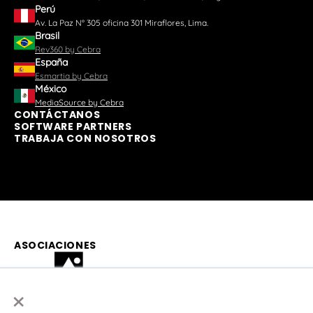
Perú
Av. La Paz N° 305 oficina 301 Miraflores, Lima.
Brasil
Rev360 by Cebra
España
Esmartia by Cebra
México
MediaSource by Cebra
CONTÁCTANOS
SOFTWARE PARTNERS
TRABAJA CON NOSOTROS
ASOCIACIONES
×