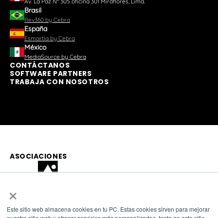
Av. La Paz N° 305 oficina 301 Miraflores, Lima.
Brasil
Rev360 by Cebra
España
Esmartia by Cebra
México
MediaSource by Cebra
CONTÁCTANOS
SOFTWARE PARTNERS
TRABAJA CON NOSOTROS
ASOCIACIONES
×
Este sitio web almacena cookies en tu PC. Estas cookies sirven para mejorar
nuestro sitio web y ofrecer servicios más personalizados, tanto en este sitio