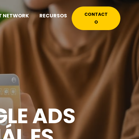
CONTACT
T NETWORK
RECURSOS
O
GLE ADS
ÁL ES