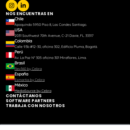
NOS ENCUENTRAS EN
Chile
Apoquindo 5950 Piso 8, Las Condes Santiago.
USA
2031 Southwest 70th Avenue, C-21 Davie, FL. 33317
Colombia
Calle 93b #12-30, oficina 302, Edificio Pluma, Bogotá.
Perú
Av. La Paz N° 305 oficina 301 Miraflores, Lima.
Brasil
Rev360 by Cebra
España
Esmartia by Cebra
México
MediaSource by Cebra
CONTÁCTANOS
SOFTWARE PARTNERS
TRABAJA CON NOSOTROS