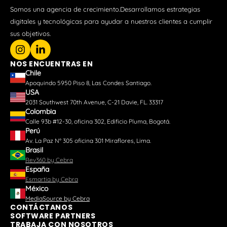
Somos una agencia de crecimiento.Desarrollamos estrategias
digitales y tecnológicas para ayudar a nuestros clientes a cumplir
sus objetivos.
NOS ENCUENTRAS EN
Chile
Apoquindo 5950 Piso 8, Las Condes Santiago.
USA
2031 Southwest 70th Avenue, C-21 Davie, FL. 33317
Colombia
Calle 93b #12-30, oficina 302, Edificio Pluma, Bogotá.
Perú
Av. La Paz N° 305 oficina 301 Miraflores, Lima.
Brasil
Rev360 by Cebra
España
Esmartia by Cebra
México
MediaSource by Cebra
CONTÁCTANOS
SOFTWARE PARTNERS
TRABAJA CON NOSOTROS