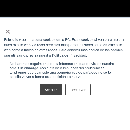
×
Este sitio web almacena cookies en tu PC. Estas cookies sirven para mejorar
ASOCIACIONES
nuestro sitio web y ofrecer servicios más personalizados, tanto en este sitio
web como a través de otras redes. Para conocer más acerca de las cookies
que utilizamos, revisa nuestra Política de Privacidad.
No haremos seguimiento de tu información cuando visites nuestro
sitio. Sin embargo, con el fin de cumplir con tus preferencias,
tendremos que usar solo una pequeña cookie para que no se te
solicite volver a tomar esta decisión de nuevo.
Aceptar
Rechazar
CONTENT CREATION
Políticas de Privacidad
@ 2026 All rights reserved. Powered by Cebra.