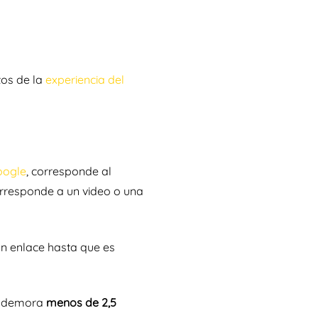
tos de la
experiencia del
oogle
, corresponde al
orresponde a un video o una
ún enlace hasta que es
do demora
menos de 2,5