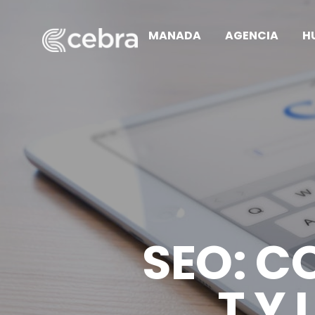
MANADA
AGENCIA
H
SEO: C
T Y 