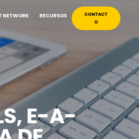
CONTACT
T NETWORK
RECURSOS
O
S, E-A-
IA DE