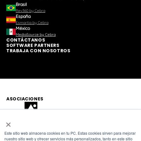
Brasil
Rev360 by Cebra
España
Esmartia by Cebra
México
MediaSource by Cebra
CONTÁCTANOS
SOFTWARE PARTNERS
TRABAJA CON NOSOTROS
ASOCIACIONES
×
Este sitio web almacena cookies en tu PC. Estas cookies sirven para mejorar
nuestro sitio web y ofrecer servicios más personalizados, tanto en este sitio