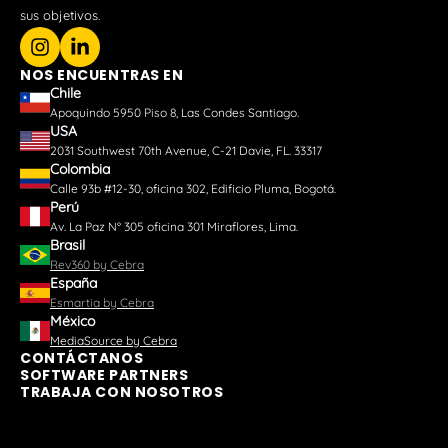
sus objetivos.
NOS ENCUENTRAS EN
Chile
Apoquindo 5950 Piso 8, Las Condes Santiago.
USA
2031 Southwest 70th Avenue, C-21 Davie, FL. 33317
Colombia
Calle 93b #12-30, oficina 302, Edificio Pluma, Bogotá.
Perú
Av. La Paz N° 305 oficina 301 Miraflores, Lima.
Brasil
Rev360 by Cebra
España
Esmartia by Cebra
México
MediaSource by Cebra
CONTÁCTANOS
SOFTWARE PARTNERS
TRABAJA CON NOSOTROS